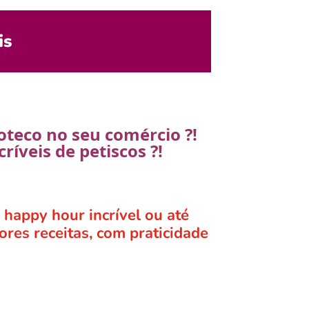
is
oteco no seu comércio ?!
íveis de petiscos ?!
 happy hour incrível ou até
res receitas, com praticidade