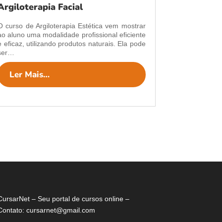
Argiloterapia Facial
O curso de Argiloterapia Estética vem mostrar
ao aluno uma modalidade profissional eficiente
e eficaz, utilizando produtos naturais. Ela pode
ser…
Ler Mais…
CursarNet – Seu portal de cursos online –
Contato: cursarnet@gmail.com