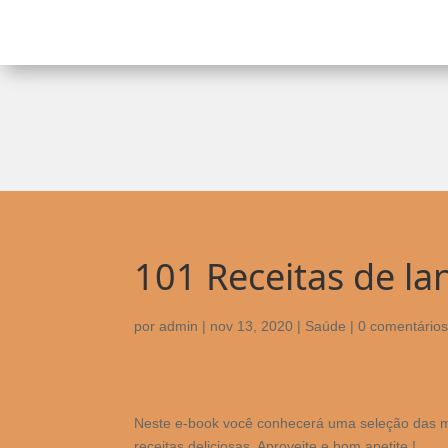
101 Receitas de lan
por
admin
|
nov 13, 2020
|
Saúde
|
0 comentário
Neste e-book você conhecerá uma seleção das me
receitas deliciosas. Aproveite e bom apetite !