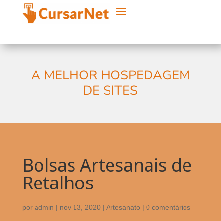
A MELHOR HOSPEDAGEM
DE SITES
Bolsas Artesanais de
Retalhos
por
admin
|
nov 13, 2020
|
Artesanato
|
0 comentários