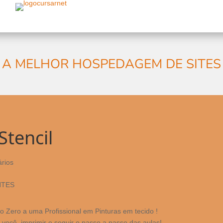
A MELHOR HOSPEDAGEM DE SITES
Stencil
rios
o Zero a uma Profissional em Pinturas em tecido !
 você imprimir e seguir o passo a passo das aulas!