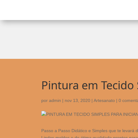
Pintura em Tecido 
por
admin
|
nov 13, 2020
|
Artesanato
|
0 comentá
Passo a Passo Didático e Simples que te levará d
Lindos moldes e de ótima qualidade prontos para